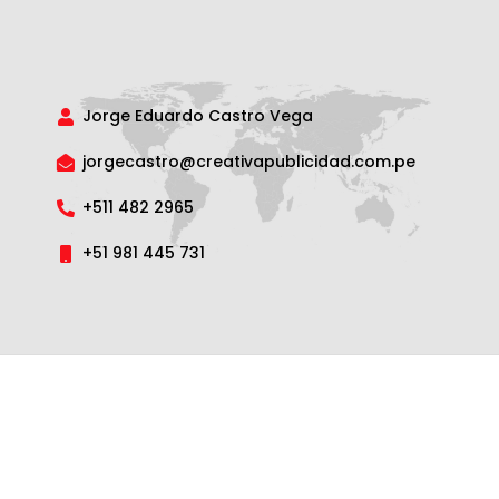
Jorge Eduardo Castro Vega
jorgecastro@creativapublicidad.com.pe
+511 482 2965
+51 981 445 731